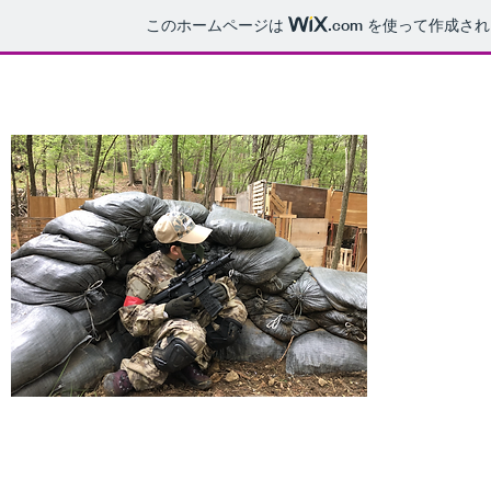
このホームページは
.com
を使って作成され
ホーム
施設情報
定例会情報
営業時間
参加費 １
時間 毎週
場所 Hype
詳細
サバゲーに
者のレベル